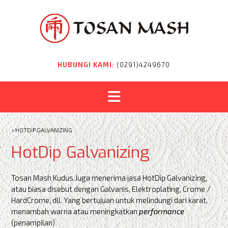
Skip
to
content
HUBUNGI KAMI:
(0291)4249670
>
HOTDIP GALVANIZING
HotDip Galvanizing
Tosan Mash Kudus Juga menerima jasa HotDip Galvanizing,
atau biasa disebut dengan Galvanis, Elektroplating, Crome /
HardCrome, dll. Yang bertujuan untuk melindungi dari karat,
menambah warna atau meningkatkan
performance
(penampilan)