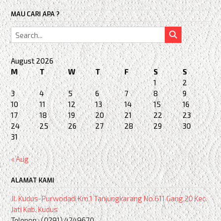
MAU CARI APA ?
August 2026
M
T
W
T
F
S
S
1
2
3
4
5
6
7
8
9
10
11
12
13
14
15
16
17
18
19
20
21
22
23
24
25
26
27
28
29
30
31
« Aug
ALAMAT KAMI
Jl. Kudus-Purwodadi Km.1 Tanjungkarang No.611 Gang.20 Kec.
Jati Kab. Kudus
Telepon : (0291) 4249670