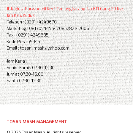
Jl. Kudus-Purwodadi Km.1 Tanjungkarang No.611 Gang.20 Kec.
Jati Kab. Kudus
Telepon : (0291) 4249670
Marketing : 08170544564/085282147006
Fax : (0291) 4249685
Kode Pos : 59345
Email : tosan_mash@yahoo.com
Jam Kerja :
Senin-Kamis 07.30-15.30
Jum'at 07.30-16.00
Sabtu 07.30-12.30
TOSAN MASH MANAGEMENT
© 2026 Tosan Mash. All rights reserved.