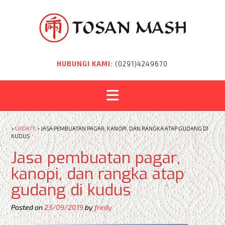
Skip
to
content
HUBUNGI KAMI:
(0291)4249670
>
UPDATE
>
JASA PEMBUATAN PAGAR, KANOPI, DAN RANGKA ATAP GUDANG DI
KUDUS
Jasa pembuatan pagar,
kanopi, dan rangka atap
gudang di kudus
Posted on
23/09/2019
by
fredy