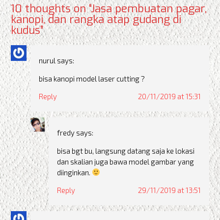
10 thoughts on “
Jasa pembuatan pagar,
kanopi, dan rangka atap gudang di
kudus
”
nurul
says:
bisa kanopi model laser cutting ?
Reply
20/11/2019 at 15:31
fredy
says:
bisa bgt bu, langsung datang saja ke lokasi
dan skalian juga bawa model gambar yang
diinginkan.
Reply
29/11/2019 at 13:51